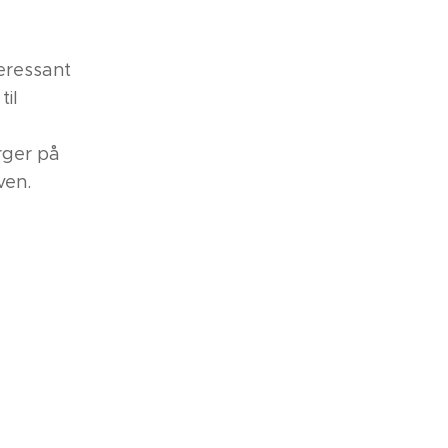
teressant
til
rger på
ven.