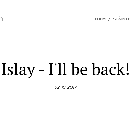
n
HJEM
SLÀINTE
Islay - I'll be back!
02-10-2017