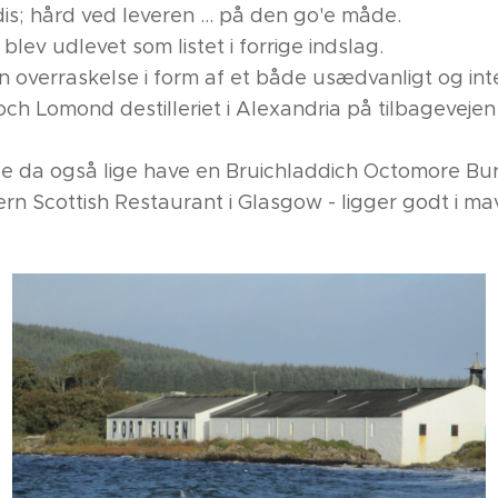
s; hård ved leveren ... på den go'e måde.
lev udlevet som listet i forrige indslag.
en overraskelse i form af et både usædvanligt og in
ch Lomond destilleriet i Alexandria på tilbagevejen 
lle da også lige have en Bruichladdich Octomore Bu
rn Scottish Restaurant i Glasgow - ligger godt i ma