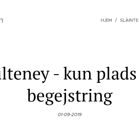
n
HJEM
SLÀINTE
lteney - kun plads 
begejstring
01-09-2019