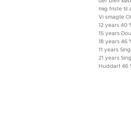
der blev købt
mig friste til
Vi smagte O
12 years 40 
15 years Do
18 years 46 %
11 years Sin
21 years Sing
Huddart 46 % 