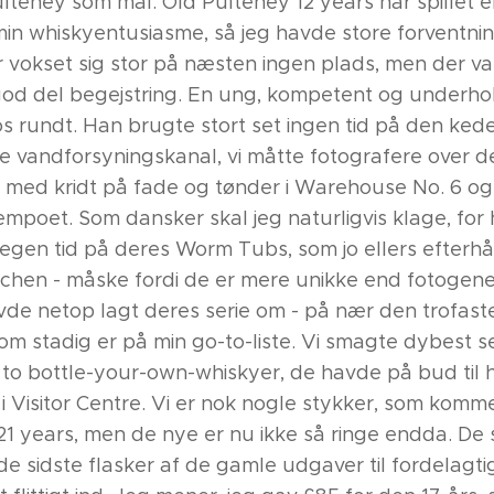
teney som mål. Old Pulteney 12 years har spillet en
 min whiskyentusiasme, så jeg havde store forventnin
 vokset sig stor på næsten ingen plads, men der var
 god del begejstring. En ung, kompetent og underh
os rundt. Han brugte stort set ingen tid på den kedel
 vandforsyningskanal, vi måtte fotografere over de
er med kridt på fade og tønder i Warehouse No. 6 o
poet. Som dansker skal jeg naturligvis klage, for
megen tid på deres Worm Tubs, som jo ellers efterh
nchen - måske fordi de er mere unikke end fotogene
de netop lagt deres serie om - på nær den trofaste
om stadig er på min go-to-liste. Vi smagte dybest se
 to bottle-your-own-whiskyer, de havde på bud til 
 Visitor Centre. Vi er nok nogle stykker, som kommer
21 years, men de nye er nu ikke så ringe endda. De s
de sidste flasker af de gamle udgaver til fordelagtig