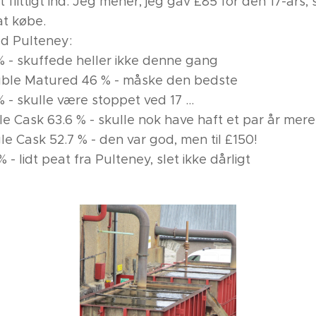
 flittigt ind. Jeg mener, jeg gav £85 for den 17-års,
 at købe.
ld Pulteney:
% - skuffede heller ikke denne gang
uble Matured 46 % - måske den bedste
 - skulle være stoppet ved 17 ...
gle Cask 63.6 % - skulle nok have haft et par år mere
le Cask 52.7 % - den var god, men til £150!
- lidt peat fra Pulteney, slet ikke dårligt