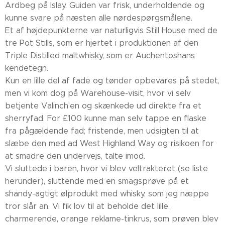
Ardbeg på Islay. Guiden var frisk, underholdende og
kunne svare på næsten alle nørdespørgsmålene.
Et af højdepunkterne var naturligvis Still House med de
tre Pot Stills, som er hjertet i produktionen af den
Triple Distilled maltwhisky, som er Auchentoshans
kendetegn.
Kun en lille del af fade og tønder opbevares på stedet,
men vi kom dog på Warehouse-visit, hvor vi selv
betjente Valinch'en og skænkede ud direkte fra et
sherryfad. For £100 kunne man selv tappe en flaske
fra pågældende fad; fristende, men udsigten til at
slæbe den med ad West Highland Way og risikoen for
at smadre den undervejs, talte imod.
Vi sluttede i baren, hvor vi blev veltrakteret (se liste
herunder), sluttende med en smagsprøve på et
shandy-agtigt ølprodukt med whisky, som jeg næppe
tror slår an. Vi fik lov til at beholde det lille,
charmerende, orange reklame-tinkrus, som prøven blev