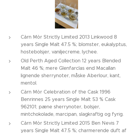
Càrn Mòr Strictly Limited 2013 Linkwood 8
years Single Malt 47.5 %; blomster, eukalyptus,
hostebolsjer, vaniljecreme, lychee.
Old Perth Aged Collection 12 years Blended
Malt 46 %; mere Glenfarclas end Macallan
lignende sherrynoter, måske Aberlour, kant,
mentol.
Càrn Mòr Celebration of the Cask 1996
Benrinnes 25 years Single Malt 53 % Cask
962101; pæne sherrynoter, bolsjer,
mintchokolade, marcipan, slagkraftig og fyrig.
Càrn Mòr Strictly Limited 2015 Ben Nevis 7
years Single Malt 47.5 %; charmerende duft af