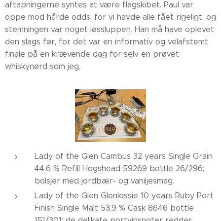
aftapningerne syntes at være flagskibet. Paul var
oppe mod hårde odds, for vi havde alle fået rigeligt, og
stemningen var noget løssluppen. Han må have oplevet
den slags før, for det var en informativ og velafstemt
finale på en krævende dag for selv en prøvet
whiskynørd som jeg.
Lady of the Glen Cambus 32 years Single Grain
44.6 % Refill Hogshead 59269 bottle 26/296;
bolsjer med jordbær- og vaniljesmag.
Lady of the Glen Glenlossie 10 years Ruby Port
Finish Single Malt 53.9 % Cask 8646 bottle
151/301; de delikate portvinsnoter redder