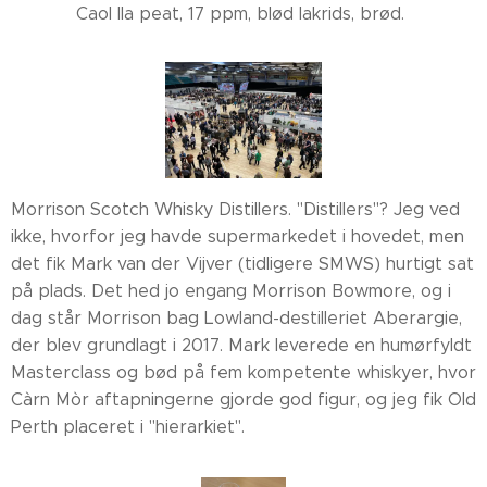
Caol Ila peat, 17 ppm, blød lakrids, brød.
Morrison Scotch Whisky Distillers. "Distillers"? Jeg ved
ikke, hvorfor jeg havde supermarkedet i hovedet, men
det fik Mark van der Vijver (tidligere SMWS) hurtigt sat
på plads. Det hed jo engang Morrison Bowmore, og i
dag står Morrison bag Lowland-destilleriet Aberargie,
der blev grundlagt i 2017. Mark leverede en humørfyldt
Masterclass og bød på fem kompetente whiskyer, hvor
Càrn Mòr aftapningerne gjorde god figur, og jeg fik Old
Perth placeret i "hierarkiet".