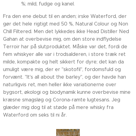
%; mild, fudge og kanel.
Fra den ene debut til en anden; irske Waterford, der
gør det hele rigtigt med 50 %, Natural Colour og Non
Chill Filtered. Men det lykkedes ikke Head Distiller Ned
Gahan at overbevise mig, om den store indflydelse
Terroir har på slutproduktet. Måske var det, fordi de
fem whiskyer alle var i trodsalderen, i store træk ret
milde, kompakte og helt sikkert for dyre; det kan da
umuligt være mig, der er "skotofil", fordomsfuld og
forvænt. "It's all about the barley", og der havde han
naturligvis ret, men heller ikke variationerne over
bygsort, økologi og biodynamik kunne overbevise mine
kræsne smagsløg og Corona-ramte lugtesans. Jeg
glæder mig dog til at støde på mere whisky fra
Waterford om seks til ni år.